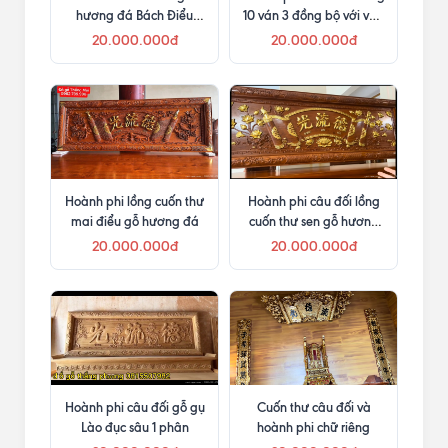
hương đá Bách Điểu
10 ván 3 đồng bộ với vua
Chiều Phụng
sập thờ
20.000.000đ
20.000.000đ
Hoành phi lồng cuốn thư
Hoành phi câu đối lồng
mai điểu gỗ hương đá
cuốn thư sen gỗ hương
đá
20.000.000đ
20.000.000đ
Hoành phi câu đối gỗ gụ
Cuốn thư câu đối và
Lào đục sâu 1 phân
hoành phi chữ riêng