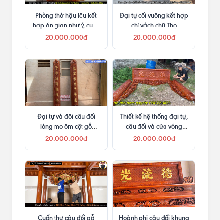
Phòng thờ hậu lâu kết
Đại tự cối vuông kết hợp
hợp án gian như ý, cuốn
chỉ vách chữ Thọ
thư câu đối và cửa võng
20.000.000đ
20.000.000đ
Đại tự và đôi câu đối
Thiết kế hệ thống đại tự,
lòng mo ôm cột gỗ
câu đối và cửa võng
hương đá
trong phòng thờ
20.000.000đ
20.000.000đ
Cuốn thư câu đối gỗ
Hoành phi câu đối khung