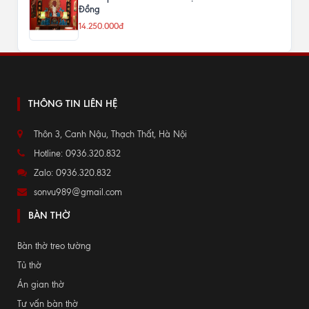
Đồng
14.250.000đ
THÔNG TIN LIÊN HỆ
Thôn 3, Canh Nậu, Thạch Thất, Hà Nội
Hotline: 0936.320.832
Zalo: 0936.320.832
sonvu989@gmail.com
BÀN THỜ
Bàn thờ treo tường
Tủ thờ
Án gian thờ
Tư vấn bàn thờ