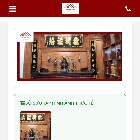
BỘ SƯU TẬP HÌNH ẢNH THỰC TẾ