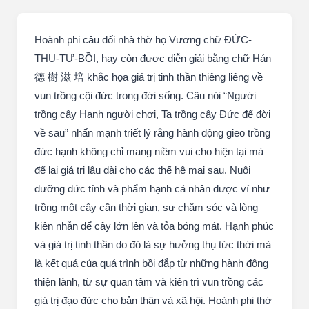
Hoành phi câu đối nhà thờ họ Vương chữ ĐỨC-
THỤ-TƯ-BỒI, hay còn được diễn giải bằng chữ Hán
德 樹 滋 培 khắc họa giá trị tinh thần thiêng liêng về
vun trồng cội đức trong đời sống. Câu nói “Người
trồng cây Hạnh người chơi, Ta trồng cây Đức để đời
về sau” nhấn mạnh triết lý rằng hành động gieo trồng
đức hạnh không chỉ mang niềm vui cho hiện tại mà
để lại giá trị lâu dài cho các thế hệ mai sau. Nuôi
dưỡng đức tính và phẩm hạnh cá nhân được ví như
trồng một cây cần thời gian, sự chăm sóc và lòng
kiên nhẫn để cây lớn lên và tỏa bóng mát. Hạnh phúc
và giá trị tinh thần do đó là sự hưởng thụ tức thời mà
là kết quả của quá trình bồi đắp từ những hành động
thiện lành, từ sự quan tâm và kiên trì vun trồng các
giá trị đạo đức cho bản thân và xã hội. Hoành phi thờ