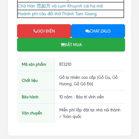
Chữ Hán 范如方 và cụm Khuynh cái hạ mã
Hoành phi câu đối thờ Thánh Tam Giang
GỌI ĐIỆN
CHAT ZALO
ĐẶT MUA
Mã sản phẩm
BT3210
Gỗ tự nhiên cao cấp (Gỗ Gụ, Gỗ
Chất liệu
Hương, Gỗ Gõ Đỏ)
Bảo hành
10 năm - Bảo trì vĩnh viễn
Miễn phí lắp đặt tại nhà nội thành
Vận chuyển
/ Toàn quốc