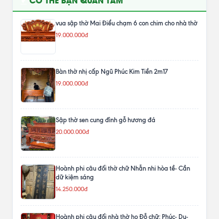
CÓ THỂ BẠN QUAN TÂM
vua sập thờ Mai Điểu chạm 6 con chim cho nhà thờ
19.000.000đ
Bàn thờ nhị cấp Ngũ Phúc Kim Tiền 2m17
19.000.000đ
Sập thờ sen cung đình gỗ hương đá
20.000.000đ
Hoành phi câu đối thờ chữ Nhẫn nhi hòa tề- Cần
dữ kiệm sáng
14.250.000đ
Hoành phi câu đối nhà thờ họ Đỗ chữ: Phúc- Du-