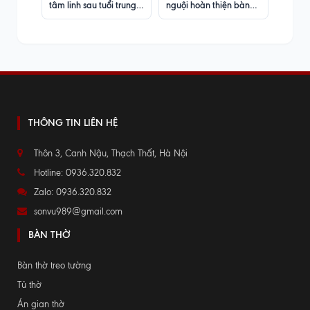
tâm linh sau tuổi trung
nguội hoàn thiện bàn
niên
thờ, sập thờ trước khi
lắp ráp
THÔNG TIN LIÊN HỆ
Thôn 3, Canh Nậu, Thạch Thất, Hà Nội
Hotline: 0936.320.832
Zalo: 0936.320.832
sonvu989@gmail.com
BÀN THỜ
Bàn thờ treo tường
Tủ thờ
Án gian thờ