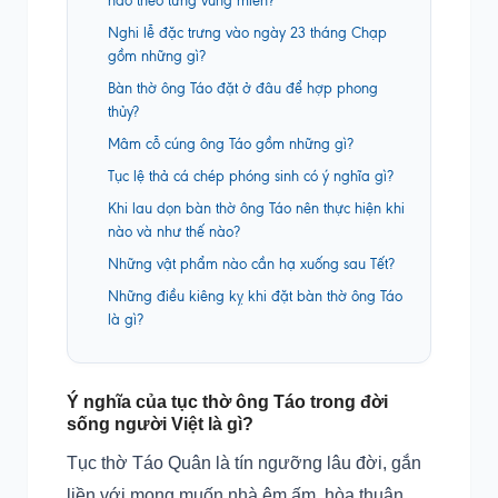
nào theo từng vùng miền?
Nghi lễ đặc trưng vào ngày 23 tháng Chạp
gồm những gì?
Bàn thờ ông Táo đặt ở đâu để hợp phong
thủy?
Mâm cỗ cúng ông Táo gồm những gì?
Tục lệ thả cá chép phóng sinh có ý nghĩa gì?
Khi lau dọn bàn thờ ông Táo nên thực hiện khi
nào và như thế nào?
Những vật phẩm nào cần hạ xuống sau Tết?
Những điều kiêng kỵ khi đặt bàn thờ ông Táo
là gì?
Ý nghĩa của tục thờ ông Táo trong đời
sống người Việt là gì?
Tục thờ Táo Quân là tín ngưỡng lâu đời, gắn
liền với mong muốn nhà êm ấm, hòa thuận,