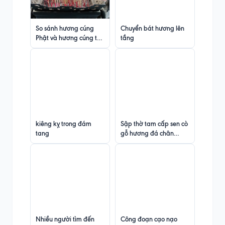
So sánh hương cúng
Chuyển bát hương lên
Phật và hương cúng tổ
tầng
tiên
kiêng kỵ trong đám
Sập thờ tam cấp sen cò
tang
gỗ hương đá chân
vuông 26 chạm khắc
kênh bong độc đáo
Nhiều người tìm đến
Công đoạn cạo nạo