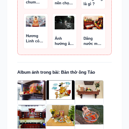
chum
nên chọn
là gì ?
muối –
bát hương
gạo trên
sen khi
bàn thờ
thờ Phật
Thần Tài
Hương
Dâng
Ảnh
Linh có
nước màu
hưởng âm
thể nhớ
đỏ và vật
khí và tử
được kiếp
phẩm đỏ
khí đến
trước
lên thần
sức khỏe
Phật
và tinh
thần
Album ảnh trong bài: Bàn thờ ông Táo