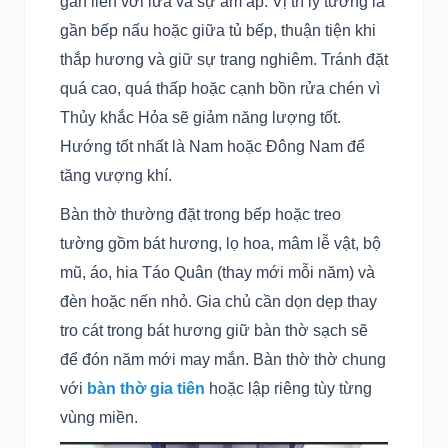
gắn liền với lửa và sự ấm áp. Vị trí lý tưởng là
gần bếp nấu hoặc giữa tủ bếp, thuận tiện khi
thắp hương và giữ sự trang nghiêm. Tránh đặt
quá cao, quá thấp hoặc cạnh bồn rửa chén vì
Thủy khắc Hỏa sẽ giảm năng lượng tốt.
Hướng tốt nhất là Nam hoặc Đông Nam để
tăng vượng khí.
Bàn thờ thường đặt trong bếp hoặc treo
tường gồm bát hương, lọ hoa, mâm lễ vật, bộ
mũ, áo, hia Táo Quân (thay mới mỗi năm) và
đèn hoặc nến nhỏ. Gia chủ cần dọn dẹp thay
tro cát trong bát hương giữ bàn thờ sạch sẽ
để đón năm mới may mắn. Bàn thờ thờ chung
với
bàn thờ gia tiên
hoặc lập riêng tùy từng
vùng miền.