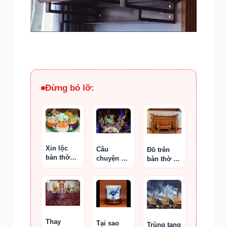
Đừng bỏ lỡ:
Xin lộc
Câu
Đồ trên
bàn thờ
chuyện kỳ
bàn thờ bị
đúng phép
lạ về
vỡ là điềm
truyền
báo gì ?
thống
Trung
Quốc: khi
hóa trang
Thay
Bao Công
Tại sao
Trùng tang