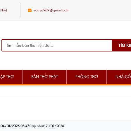
 Nội)
sonvu989@gmail.com
TÌM K
SẬP THỜ
BÀN THỜ PHẬT
PHÒNG THỜ
NHÀ GỖ
04/01/2026 05:47
Cập nhật:
21/07/2026