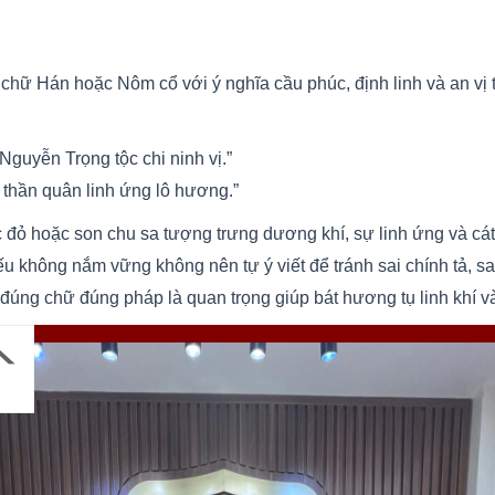
 chữ Hán hoặc Nôm cổ với ý nghĩa cầu phúc, định linh và an vị 
Nguyễn Trọng tộc chi ninh vị.”
 thần quân linh ứng lô hương.”
 đỏ hoặc son chu sa tượng trưng dương khí, sự linh ứng và cá
ếu không nắm vững không nên tự ý viết để tránh sai chính tả, sai
u đúng chữ đúng pháp là quan trọng giúp bát hương tụ linh khí v