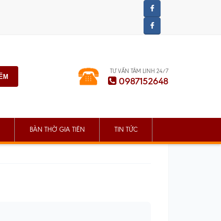
TƯ VẤN TÂM LINH 24/7
IẾM
0987152648
BÀN THỜ GIA TIÊN
TIN TỨC