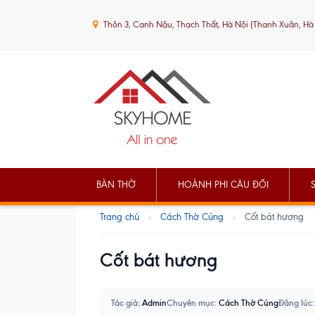
Thôn 3, Canh Nậu, Thạch Thất, Hà Nội (Thanh Xuân, Hà
BÀN THỜ
HOÀNH PHI CÂU ĐỐI
Trang chủ
»
Cách Thờ Cúng
»
Cốt bát hương
Cốt bát hương
Tác giả:
Admin
Chuyên mục:
Cách Thờ Cúng
Đăng lúc: