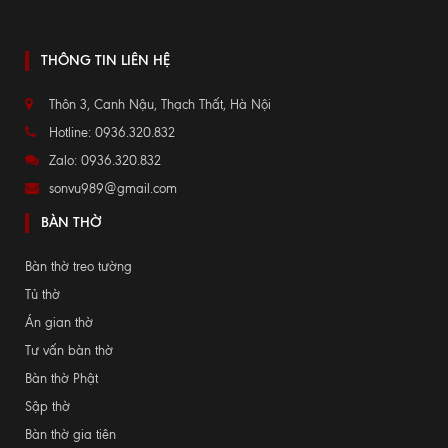
THÔNG TIN LIÊN HỆ
Thôn 3, Canh Nậu, Thạch Thất, Hà Nội
Hotline: 0936.320.832
Zalo: 0936.320.832
sonvu989@gmail.com
BÀN THỜ
Bàn thờ treo tường
Tủ thờ
Án gian thờ
Tư vấn bàn thờ
Bàn thờ Phật
Sập thờ
Bàn thờ gia tiên