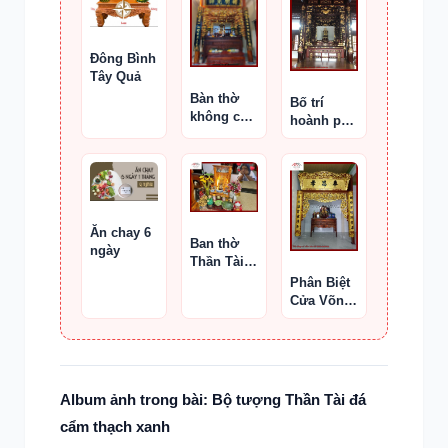
tượng hay
bát hương
riêng
Đông Bình
không
Tây Quả
Bàn thờ
Bố trí
không cần
hoành phi
di ảnh hay
câu đối
bài vị
cho ban
được
thờ
không
Ăn chay 6
Ban thờ
ngày
Thần Tài
bị ngập
Phân Biệt
nước
Cửa Võng,
Y Môn Và
Thiều
Châu
Album ảnh trong bài: Bộ tượng Thần Tài đá
cẩm thạch xanh