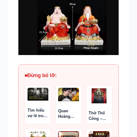
Đừng bỏ lỡ:
Tìm hiểu
Quan
Thờ Thổ
vợ lẽ trong
Hoàng
Công –
xã hội
Chín là ai
Thổ Địa có
phong
bắt buộc
kiến
dùng