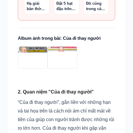
Thần Tài
Hạ giải
Đặt 5 hạt
Đồ cúng
bàn thờ
đậu trên
trong các
Phật Quan
bàn thờ
nghi lễ
Âm
Album ảnh trong bài: Của đi thay người
2. Quan niệm "Của đi thay người"
“Của đi thay người”, gắn liền với những hạn
và tai họa trên là cách nói ám chỉ mất mát về
tiền của giúp con người tránh được những rủi
ro lớn hơn. Của đi thay người khi gặp vận