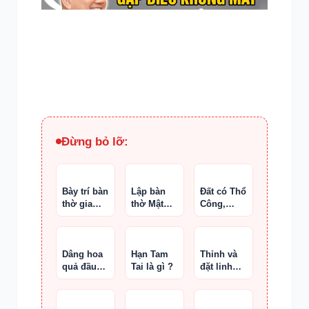
Đừng bỏ lỡ:
Bày trí bàn
Lập bàn
Đất có Thổ
thờ gia
thờ Mật
Công,
tiên chuẩn
Tông
sông có
Hà Bá
Dâng hoa
Hạn Tam
Thỉnh và
quả đầu
Tai là gì ?
đặt linh
tháng cho
vật phong
bàn thờ
thủy trên
Thần Tài
bàn thờ