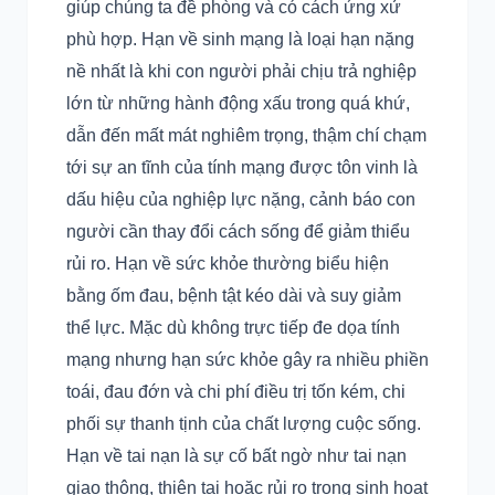
giúp chúng ta đề phòng và có cách ứng xử
phù hợp. Hạn về sinh mạng là loại hạn nặng
nề nhất là khi con người phải chịu trả nghiệp
lớn từ những hành động xấu trong quá khứ,
dẫn đến mất mát nghiêm trọng, thậm chí chạm
tới sự an tĩnh của tính mạng được tôn vinh là
dấu hiệu của nghiệp lực nặng, cảnh báo con
người cần thay đổi cách sống để giảm thiểu
rủi ro. Hạn về sức khỏe thường biểu hiện
bằng ốm đau, bệnh tật kéo dài và suy giảm
thể lực. Mặc dù không trực tiếp đe dọa tính
mạng nhưng hạn sức khỏe gây ra nhiều phiền
toái, đau đớn và chi phí điều trị tốn kém, chi
phối sự thanh tịnh của chất lượng cuộc sống.
Hạn về tai nạn là sự cố bất ngờ như tai nạn
giao thông, thiên tai hoặc rủi ro trong sinh hoạt