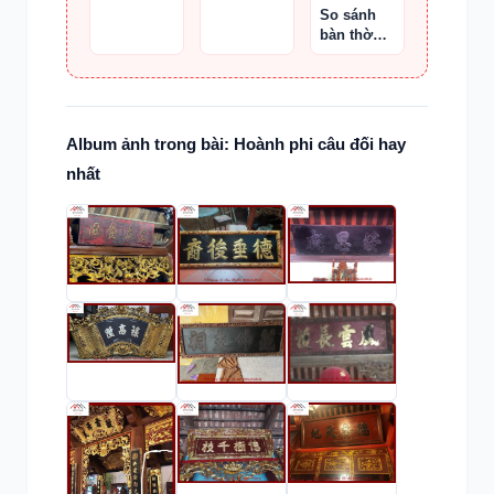
phong tục
So sánh
tang lễ
bàn thờ
miền Bắc
và miền
Nam
Album ảnh trong bài: Hoành phi câu đối hay
nhất