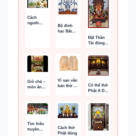
Cách
người
Bộ đỉnh
Công giáo
hạc Bát
Việt tưởng
Tràng
Đặt Thần
nhớ tổ tiên
Tài đúng
phong
thủy
Vì sao văn
Giò chả –
Có thể thờ
bản thờ tự
món ăn
Phật A Di
ở Gia Lâm
không thể
Đà và
đôi khi sai
thiếu trên
Quan Thế
cổ pháp
mâm cỗ
Âm trên
Tết
cùng bàn
thờ
Tìm hiểu
Cách thờ
truyền
Phật đúng
thống và