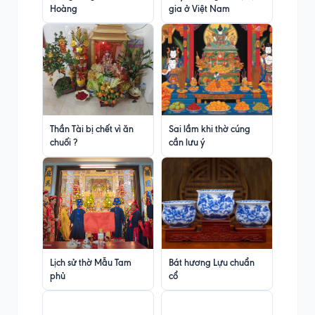
Hoàng
gia ở Việt Nam
Thần Tài bị chết vì ăn
Sai lầm khi thờ cúng
chuối ?
cần lưu ý
Lịch sử thờ Mẫu Tam
Bát hương Lựu chuẩn
phủ
cổ