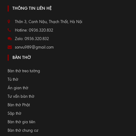
THÔNG TIN LIÊN HỆ
Thôn 3, Canh Nậu, Thạch Thất, Hà Nội
Hotline: 0936.320.832
Zalo: 0936.320.832
sonvu989@gmail.com
BÀN THỜ
Bàn thờ treo tường
Tủ thờ
Án gian thờ
Tư vấn bàn thờ
Bàn thờ Phật
Sập thờ
Bàn thờ gia tiên
Bàn thờ chung cư