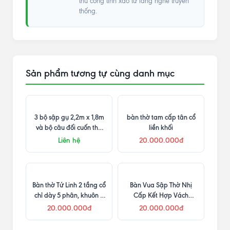
thủ công tinh xảo từ làng nghề truyền
thống.
Sản phẩm tương tự cùng danh mục
3 bộ sập gụ 2,2m x 1,8m
bàn thờ tam cấp tân cổ
và bộ câu đối cuốn thư
liền khối
Mai hóa long
Liên hệ
20.000.000đ
Bàn thờ Tứ Linh 2 tầng cổ
Bàn Vua Sập Thờ Nhị
chỉ dày 5 phân, khuôn 5
Cấp Kết Hợp Vách
và ván dày 2 phân
Phòng Thờ
20.000.000đ
20.000.000đ