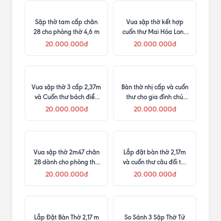
Sập thờ tam cấp chân
Vua sập thờ kết hợp
28 cho phòng thờ 4,6 m
cuốn thư Mai Hóa Long
đục chữ Phúc Lộc Thọ cho
20.000.000đ
20.000.000đ
khách miền Nam
Vua sập thờ 3 cấp 2,37m
Bàn thờ nhị cấp và cuốn
và Cuốn thư bách điểu
thư cho gia đình chú
triều phụng phù hợp
Trung tại Duy Tiên, Hà
20.000.000đ
20.000.000đ
phòng thờ rộng 5 m
Nam
Vua sập thờ 2m47 chân
Lắp đặt bàn thờ 2,17m
28 dành cho phòng thờ
và cuốn thư câu đối tại
tư gia
Nghi Sơn
20.000.000đ
20.000.000đ
Lắp Đặt Bàn Thờ 2,17 m
So Sánh 3 Sập Thờ Tứ