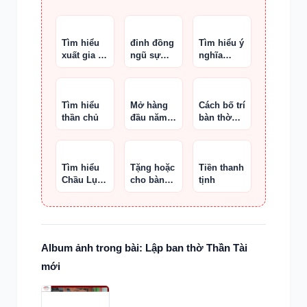
Tìm hiểu
đỉnh đồng
Tìm hiểu ý
xuất gia và
ngũ sự
nghĩa
thờ cúng
chân nến
ghen đồng
tổ tiên
hun giả cổ
ghen bóng
trong đạo
Mẫu
Tìm hiểu
Mở hàng
Cách bố trí
thần chủ
đầu năm
bàn thờ
có làm
Thần Tài
hao hụt
chuẩn
phúc lộc
phong
không
thủy
Tìm hiểu
Tặng hoặc
Tiền thanh
Chầu Lục
cho bàn
tịnh
Cung
thờ Thần
Nương
Tài
Album ảnh trong bài: Lập ban thờ Thần Tài
mới