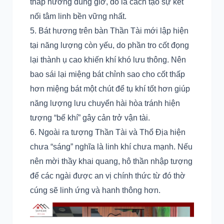
thắp hương đúng giờ, đó là cách tạo sự kết
nối tâm linh bền vững nhất.
Bát hương trên bàn Thần Tài mới lập hiện
tại năng lượng còn yếu, do phần tro cốt đọng
lại thành ụ cao khiến khí khó lưu thông. Nên
bao sái lại miệng bát chỉnh sao cho cốt thấp
hơn miệng bát một chút để tụ khí tốt hơn giúp
năng lượng lưu chuyển hài hòa tránh hiện
tượng “bế khí” gây cản trở vận tài.
Ngoài ra tượng Thần Tài và Thổ Địa hiện
chưa “sáng” nghĩa là linh khí chưa mạnh. Nếu
nên mời thầy khai quang, hô thần nhập tượng
để các ngài được an vị chính thức từ đó thờ
cúng sẽ linh ứng và hanh thông hơn.