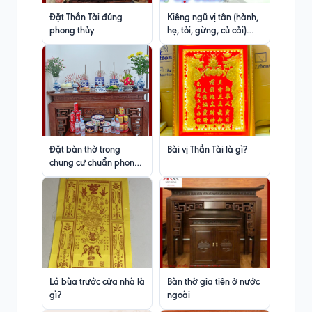
Đặt Thần Tài đúng
Kiêng ngũ vị tân (hành,
phong thủy
hẹ, tỏi, gừng, củ cải)
trong tu hành và niệm
Phật
Đặt bàn thờ trong
Bài vị Thần Tài là gì?
chung cư chuẩn phong
thủy
Lá bùa trước cửa nhà là
Bàn thờ gia tiên ở nước
gì?
ngoài