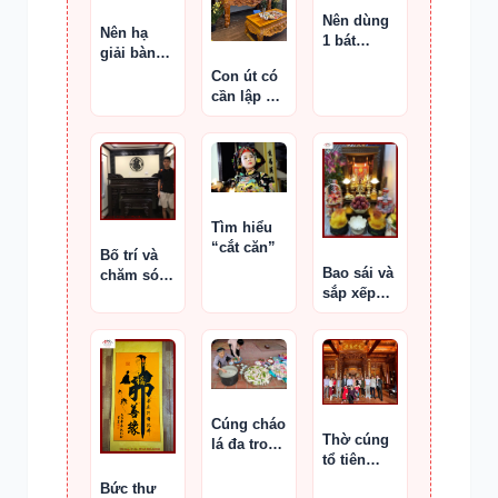
Nên dùng
Nên hạ
1 bát
giải bàn
hương hay
thờ Thần
Con út có
3 bát
Tài không
cần lập bát
hương ?
hương gia
tiên ?
Tìm hiểu
“cắt căn”
Bố trí và
Bao sái và
chăm sóc
sắp xếp
bàn thờ
bàn thờ
chuẩn
Cúng cháo
Thờ cúng
lá đa trong
tổ tiên
lễ cúng cô
ngày Tết
hồn
Bức thư