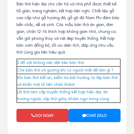
Bàn thờ hiện đại cho căn hộ và nhà phố được thiết kế
tối giản, trang nghiêm, kết hợp tiện nghi. Chất liệu gỗ
cao cấp như gỗ hương đá, gỗ gõ đỏ Nam Phi đảm bảo
bền chắc, dễ vệ sinh. Các mẫu bàn thờ án gian, đơn
gian, chân 12–14 thích hợp không gian nhỏ, chung cư,
vẫn giữ phong thủy và nét đẹp truyền thống. Kết hợp
bàn cơm đồng bộ, tối ưu diện tích, đáp ứng nhu cầu
thờ cúng gia tiên hiệu quả.
3 đồ vật không nên đặt trên bàn thờ
Che bàn thờ và gương khi có người mất để làm gì ?
Khi bàn thờ bất an, kiểm tra bát hương, tự lập bàn thờ
và khấn mời tổ tiên chân thành
Lối thờ tam cấp truyền thống kết hợp hiện đại: án
hương ngoài, sập thờ giữa, khám ngự trong cùng
GỌI NGAY
CHAT ZALO