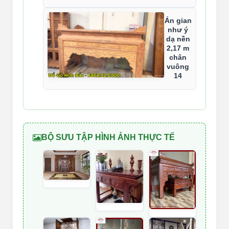
Án gian
như ý
dạ nền
2,17 m
chân
vuông
14
BỘ SƯU TẬP HÌNH ẢNH THỰC TẾ