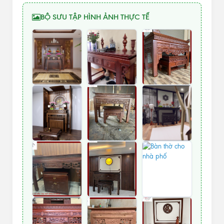
BỘ SƯU TẬP HÌNH ẢNH THỰC TẾ