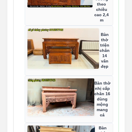
theo
chiều
cao 2,4
m
Bàn
thờ
triện
chân
14
vân
đẹp
Bàn thờ
nhị cấp
chân 16
dùng
mộng
mang
cá
Bàn