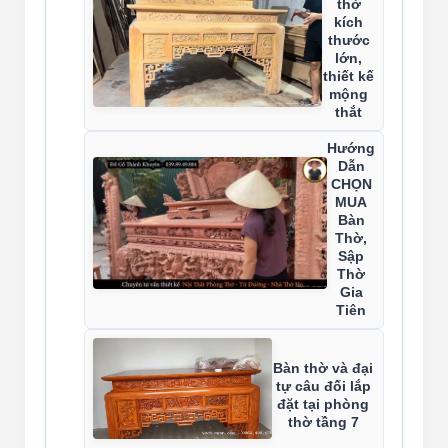
thờ
kích
thước
lớn,
thiết kế
mộng
thắt
Hướng
Dẫn
CHỌN
MUA
Bàn
Thờ,
Sập
Thờ
Gia
Tiên
Bàn thờ và đại
tự câu đối lắp
đặt tại phòng
thờ tầng 7