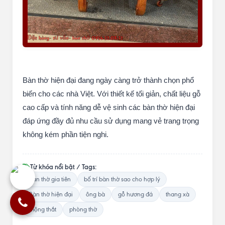
Bàn thờ hiện đại đang ngày càng trở thành chọn phổ
biến cho các nhà Việt. Với thiết kế tối giản, chất liệu gỗ
cao cấp và tính năng dễ vệ sinh các bàn thờ hiện đại
đáp ứng đầy đủ nhu cầu sử dụng mang vẻ trang trọng
không kém phần tiện nghi.
Từ khóa nổi bật / Tags:
Bàn thờ gia tiên
bố trí bàn thờ sao cho hợp lý
Bàn thờ hiện đại
ông bà
gỗ hương đá
thang xà
mộng thắt
phòng thờ