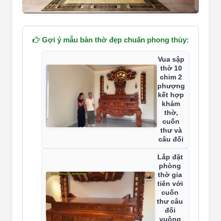
Gợi ý mẫu bàn thờ đẹp chuẩn phong thủy:
Vua sập
thờ 10
chim 2
phượng
kết hợp
khám
thờ,
cuốn
thư và
câu đối
Lắp đặt
phòng
thờ gia
tiên với
cuốn
thư câu
đối
vuông