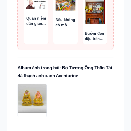
biến trong
đồ gỗ
Quan niệm
Nếu không
dân gian
có mộ
hạn làm
phần, gia
Bướm đen
nhà
đình thờ ở
đậu trên
đâu
bàn thờ là
điềm gì ?
Album ảnh trong bài: Bộ Tượng Ông Thần Tài
đá thạch anh xanh Aventurine