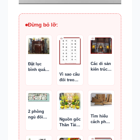
Đừng bỏ lỡ:
Các di sản
Đặt lục
kiến trúc
bình quá
Vì sao câu
thờ cúng
to hoặc
đối treo
xưa có ý
quá nội
trong
nghĩa gì?
bật tại bố
phòng trà
cục bàn
lại quan
thờ
trọng
2 phòng
Tìm hiểu
ngủ đối
Nguồn gốc
cách phân
diện nhau
Thần Tài –
biệt các
Thổ Địa
nguyên
liệu phổ