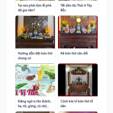
Tại sao phải làm lễ phả
Tết dân tộc Thái ở Tây
độ gia tiên?
Bắc
Hướng dẫn đặt bàn thờ
Kê bàn thờ cân đối
chung cư
Kiêng ngũ vị tân (hành,
Cách bài trí bàn thờ tổ
hẹ, tỏi, gừng, củ cải)
tiên
trong tu hành và niệm