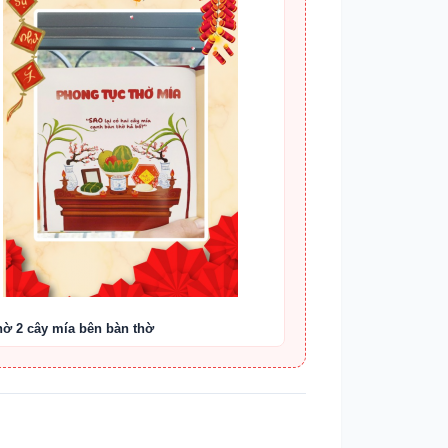
hờ 2 cây mía bên bàn thờ