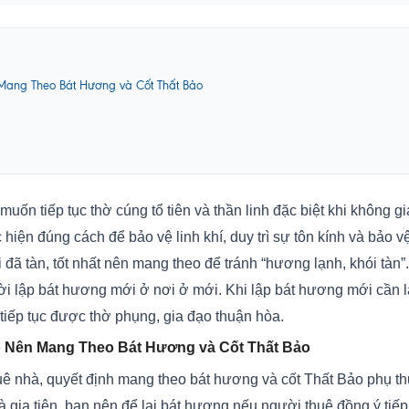
ang Theo Bát Hương và Cốt Thất Bảo
ốn tiếp tục thờ cúng tổ tiên và thần linh đặc biệt khi không gi
hiện đúng cách để bảo vệ linh khí, duy trì sự tôn kính và bảo 
đã tàn, tốt nhất nên mang theo để tránh “hương lạnh, khói tàn”
ời lập bát hương mới ở nơi ở mới. Khi lập bát hương mới cần l
h tiếp tục được thờ phụng, gia đạo thuận hòa.
 Nên Mang Theo Bát Hương và Cốt Thất Bảo
 nhà, quyết định mang theo bát hương và cốt Thất Bảo phụ thu
gia tiên, bạn nên để lại bát hương nếu người thuê đồng ý tiếp t