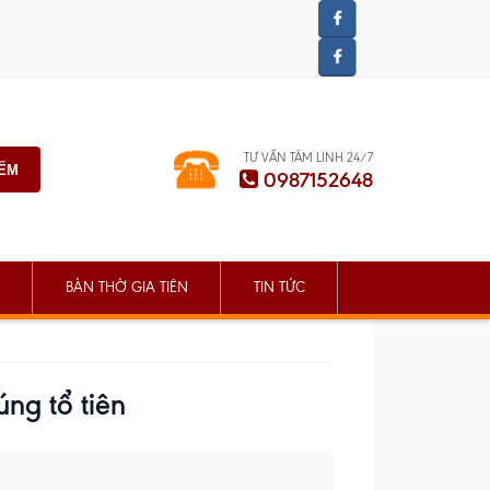
TƯ VẤN TÂM LINH 24/7
IẾM
0987152648
BÀN THỜ GIA TIÊN
TIN TỨC
ng tổ tiên