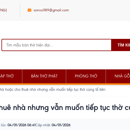
 Nội)
sonvu989@gmail.com
TÌM K
SẬP THỜ
BÀN THỜ PHẬT
PHÒNG THỜ
NHÀ GỖ
hà hoặc cho thuê nhà nhưng vẫn muốn tiếp tục thờ cúng tổ tiên
huê nhà nhưng vẫn muốn tiếp tục thờ cú
 lúc:
04/01/2026 06:41
Cập nhật:
04/01/2026