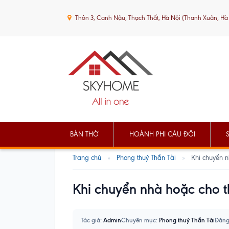
Thôn 3, Canh Nậu, Thạch Thất, Hà Nội (Thanh Xuân, Hà
BÀN THỜ
HOÀNH PHI CÂU ĐỐI
Trang chủ
»
Phong thuỷ Thần Tài
»
Khi chuyển n
Khi chuyển nhà hoặc cho t
Tác giả:
Admin
Chuyên mục:
Phong thuỷ Thần Tài
Đăng