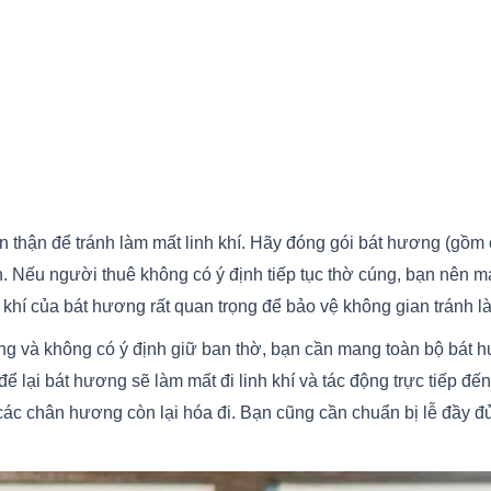
n thận để tránh làm mất linh khí. Hãy đóng gói bát hương (gồm
n. Nếu người thuê không có ý định tiếp tục thờ cúng, bạn nên m
 khí của bát hương rất quan trọng để bảo vệ không gian tránh là
ng và không có ý định giữ ban thờ, bạn cần mang toàn bộ bát h
ể lại bát hương sẽ làm mất đi linh khí và tác động trực tiếp đ
các chân hương còn lại hóa đi. Bạn cũng cần chuẩn bị lễ đầy đủ k