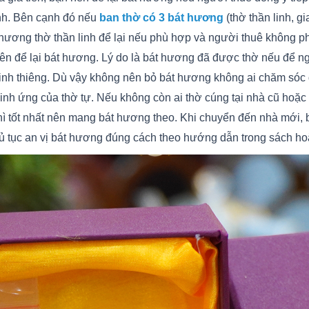
inh. Bên cạnh đó nếu
ban thờ có 3 bát hương
(thờ thần linh, g
 hương thờ thần linh để lại nếu phù hợp và người thuê không p
n nên để lại bát hương. Lý do là bát hương đã được thờ nếu để 
linh thiêng. Dù vậy không nên bỏ bát hương không ai chăm sóc
ự linh ứng của thờ tự. Nếu không còn ai thờ cúng tại nhà cũ ho
hì tốt nhất nên mang bát hương theo. Khi chuyển đến nhà mới, b
hủ tục an vị bát hương đúng cách theo hướng dẫn trong sách ho