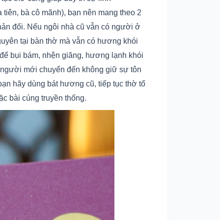
ia tiên, bà cô mãnh), bạn nên mang theo 2
hản đối. Nếu ngôi nhà cũ vẫn có người ở
nguyên tại bàn thờ mà vẫn có hương khói
 để bụi bám, nhện giăng, hương lạnh khói
ặc người mới chuyển đến không giữ sự tôn
ạn hãy dùng bát hương cũ, tiếp tục thờ tổ
ặc bài cúng truyền thống.