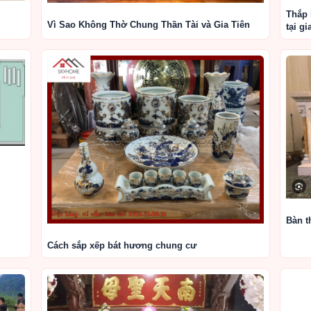
Thắp 
Vì Sao Không Thờ Chung Thần Tài và Gia Tiên
tại gi
Bàn t
Cách sắp xếp bát hương chung cư