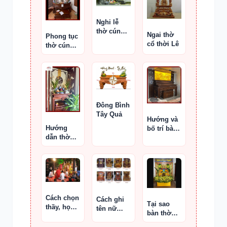
Nghi lễ
thờ cúng,
Ngai thờ
Phong tục
đắp mộ và
cổ thời Lê
thờ cúng
thăm mộ
nên biết
phần 2
Đông Bình
Tây Quả
Hướng và
Hướng
bố trí bàn
dẫn thờ
thờ
cúng cho
con thứ
Cách chọn
Cách ghi
Tại sao
thầy, học
tên nữ
bàn thờ
đạo và mở
giới trên
vong có
phủ
khung giá