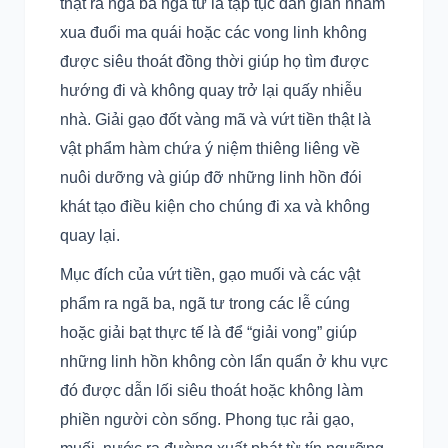
thật ra ngã ba ngã tư là tập tục dân gian nhằm
xua đuổi ma quái hoặc các vong linh không
được siêu thoát đồng thời giúp họ tìm được
hướng đi và không quay trở lại quấy nhiễu
nhà. Giải gạo đốt vàng mã và vứt tiền thật là
vật phẩm hàm chứa ý niệm thiêng liêng về
nuôi dưỡng và giúp đỡ những linh hồn đói
khát tạo điều kiện cho chúng đi xa và không
quay lại.
Mục đích của vứt tiền, gạo muối và các vật
phẩm ra ngã ba, ngã tư trong các lễ cúng
hoặc giải bạt thực tế là để “giải vong” giúp
những linh hồn không còn lẩn quẩn ở khu vực
đó được dẫn lối siêu thoát hoặc không làm
phiền người còn sống. Phong tục rải gạo,