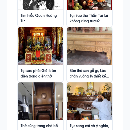
Tìm hiểu Quan Hoàng
Tại Sao thờ Thần Tài lại
Tư
không cúng rượu?
Tại sao phải Giải bản
Bàn thờ sen gỗ gụ Lào
điện trong điện thờ
chân vuông 14 thiết kế
đơn giản dễ lau dọn
Thờ cúng trong nhà bố
Tục sang cát và ý nghĩa,