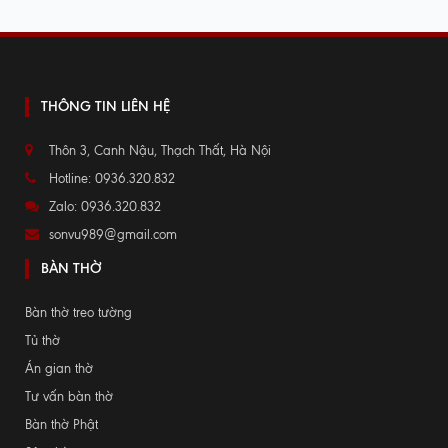
THÔNG TIN LIÊN HỆ
Thôn 3, Canh Nậu, Thạch Thất, Hà Nội
Hotline: 0936.320.832
Zalo: 0936.320.832
sonvu989@gmail.com
BÀN THỜ
Bàn thờ treo tường
Tủ thờ
Án gian thờ
Tư vấn bàn thờ
Bàn thờ Phật