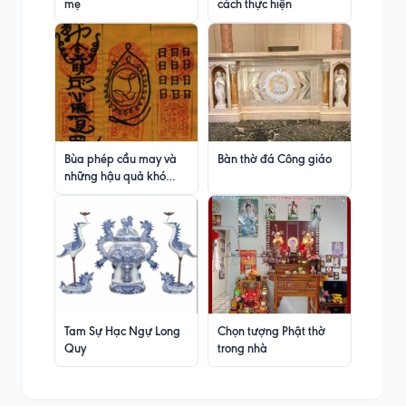
mẹ
cách thực hiện
Bùa phép cầu may và
Bàn thờ đá Công giáo
những hậu quả khó
lường
Tam Sự Hạc Ngự Long
Chọn tượng Phật thờ
Quy
trong nhà