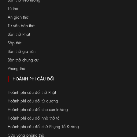
Bàn thờ treo tường
Tủ thờ
Án gian thờ
Tư vấn bàn thờ
Bàn thờ Phật
Sập thờ
Bàn thờ gia tiên
Bàn thờ chung cư
Phòng thờ
HOÀNH PHI CÂU ĐỐI
Hoành phi câu đối thờ Phật
Hoành phi câu đối từ đường
Hoành phi câu đối cho con trưởng
Hoành phi câu đối nhà thờ tổ
Hoành phi câu đối chữ Phụng Tổ Đường
Cửa võng phòng thờ