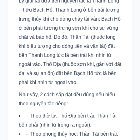
Lý giải lại dựa trên nguyên tắc tả Thanh Long
– hữu Bạch Hổ. Thanh Long ở bên trái tượng
trưng thủy khí cho dòng chảy tài vận; Bạch Hổ
ở bên phải tượng trưng sơn khí cho sự vững
chãi và bảo hộ. Do đó, Thần Tài (thuộc long
khí biểu tượng cho dòng tiền và vận tài) đặt
bên Thanh Long tức là bên trái khi nhìn từ
ngoài vào. Thổ Địa (thuộc sơn khí, gắn với đất
đai và sự an ổn) đặt bên Bạch Hổ tức là bên
phải khi nhìn từ ngoài vào.
Như vậy, 2 cách sắp đặt đều đúng nếu hiểu
theo nguyên tắc riêng:
– Theo thờ tự: Thổ Địa bên trái, Thần Tài
bên phải (nhìn từ trong ra ngoài).
– Theo phong thủy học: Thần Tài bên trái,