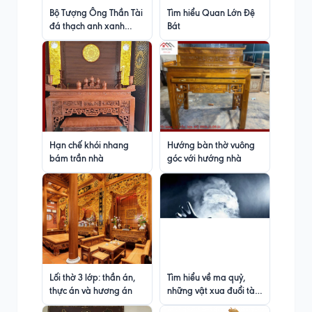
Bộ Tượng Ông Thần Tài
Tìm hiểu Quan Lớn Đệ
đá thạch anh xanh
Bát
Aventurine
Hạn chế khói nhang
Hướng bàn thờ vuông
bám trần nhà
góc với hướng nhà
Lối thờ 3 lớp: thần án,
Tìm hiểu về ma quỷ,
thực án và hương án
những vật xua đuổi tà
khí