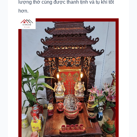
lượng thờ cúng được thanh tịnh và tụ khí tốt
hơn.