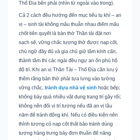
Thổ Địa bên phải (nhìn từ ngoài vào trong).
Cả 2 cách đều hướng đến mục tiêu tụ khí – an
vị – sinh tài không mâu thuẫn nhau điểm mấu
chốt tiên quyết là bàn thờ Thần tài đặt nơi
sạch sẽ, vững chắc tượng thờ được nạp cốt,
chú ngữ đầy đủ và gia chủ giữ tâm kính cẩn,
thành tâm thì các ngài đều ngự an ổn phù hộ
độ trì. Khi an vị Thần Tài – Thổ Địa cần lưu ý
thêm rằng bàn thờ phải tựa lưng vào tường
vững chắc,
tránh dựa nhà vệ sinh
hoặc bếp;
không bày quá nhiều vật dụng trang trí gây rối;
không nên đổi vị trí tượng nếu đã an vị lâu
năm để tránh động khí. Nếu có điều kiện nên
thỉnh tượng có nạp cốt thất bảo tránh dùng
tượng hàng trưng bày đơn thuần để năng