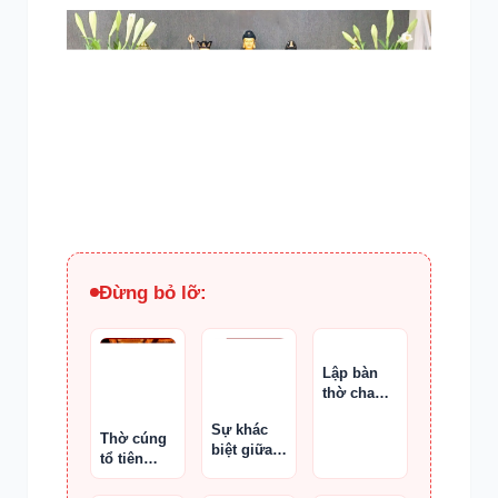
Đừng bỏ lỡ:
Lập bàn
thờ cha
mẹ ruột
Sự khác
trong nhà
Thờ cúng
biệt giữa
chồng
tổ tiên
cuốn thư,
ngày Tết
châm thư