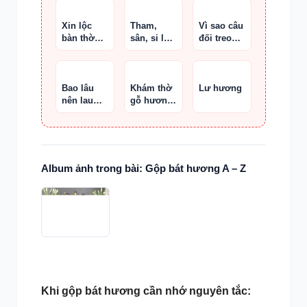
và hoành
phi
Xin lộc
Tham,
Vì sao câu
bàn thờ
sân, si là
đối treo
đúng phép
gì?
trong
phòng trà
lại quan
trọng
Bao lâu
Khám thờ
Lư hương
nên lau
gỗ hương
bàn thờ
đá Nam
một lần ?
Phi đục
tay, kích
thước phủ
bì 1,27 m
Album ảnh trong bài: Gộp bát hương A – Z
Khi gộp bát hương cần nhớ nguyên tắc: