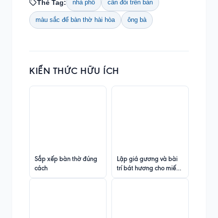
Thẻ Tag:
nhà phố
cân đối trên bàn
màu sắc để bàn thờ hài hòa
ông bà
KIẾN THỨC HỮU ÍCH
Sắp xếp bàn thờ đúng
Lập giá gương và bài
cách
trí bát hương cho miếu
nhỏ không rõ thờ ai