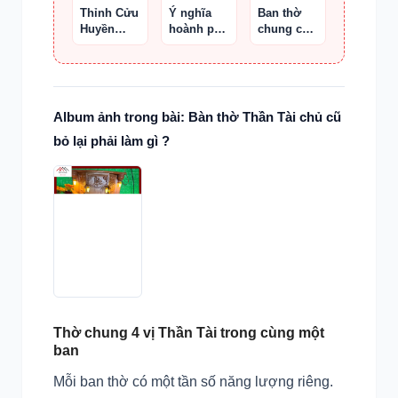
miền
Thỉnh Cửu
Ý nghĩa
Ban thờ
Trung?
Huyền
hoành phi
chung cư
Thất Tổ
câu đối
nên đặt
nơi nào ?
Album ảnh trong bài: Bàn thờ Thần Tài chủ cũ
bỏ lại phải làm gì ?
Thờ chung 4 vị Thần Tài trong cùng một
ban
Mỗi ban thờ có một tần số năng lượng riêng.