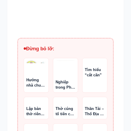
Đừng bỏ lỡ:
Tìm hiểu
“cắt căn”
Hướng
Nghiệp
nhà chung
trong Phật
cư luôn
giáo
tính theo
cửa chính
Lập bàn
Thờ cúng
Thần Tài –
thờ riêng
tổ tiên cần
Thổ Địa ở
trong từ
tuân thủ
miền Tây
đường
điều gì ?
so với
miền Bắc,