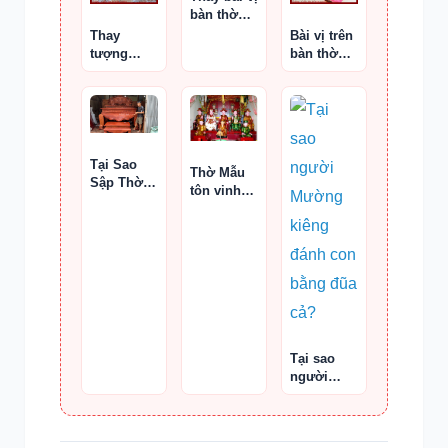
bàn thờ
Thần Tài
Thay
Bài vị trên
tượng
bàn thờ
Thần Tài
Thần Tài
khi bị vỡ
Tại Sao
Thờ Mẫu
Sập Thờ
tôn vinh
Trơn Lại
các vị
Có Giá
thánh mẫu
Thành Cao
Bằng Sập
Thờ Đục
Thậm Chí
Còn Khó
Làm Giá
Còn Cao
Tại sao
Hơn
người
Mường
kiêng
đánh con