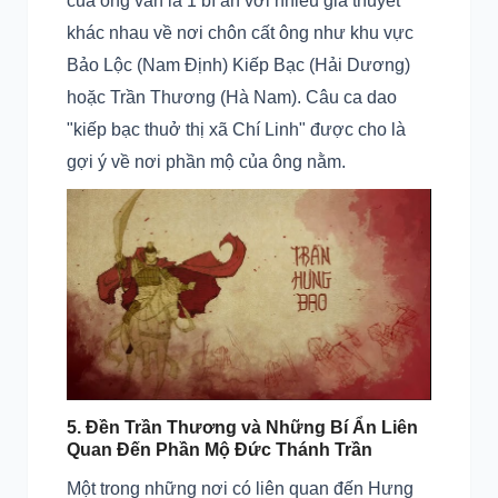
của ông vẫn là 1 bí ẩn với nhiều giả thuyết
khác nhau về nơi chôn cất ông như khu vực
Bảo Lộc (Nam Định) Kiếp Bạc (Hải Dương)
hoặc Trần Thương (Hà Nam). Câu ca dao
"kiếp bạc thuở thị xã Chí Linh" được cho là
gợi ý về nơi phần mộ của ông nằm.
5. Đền Trần Thương và Những Bí Ẩn Liên
Quan Đến Phần Mộ Đức Thánh Trần
Một trong những nơi có liên quan đến Hưng