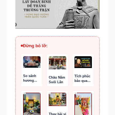
Đừng bỏ lỡ:
So sánh
Tích phúc
Chầu Năm
hương
báo quan
Suối Lân
cúng Phật
trọng hơn
và hương
tiền bạc
cúng tổ
không
tiên
Thay bài vị