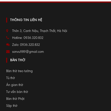
THÔNG TIN LIÊN HỆ
Thôn 3, Canh Nậu, Thạch Thất, Hà Nội
Hotline: 0936.320.832
Zalo: 0936.320.832
sonvu989@gmail.com
BÀN THỜ
Bàn thờ treo tường
Tủ thờ
Án gian thờ
Tư vấn bàn thờ
Bàn thờ Phật
Sập thờ