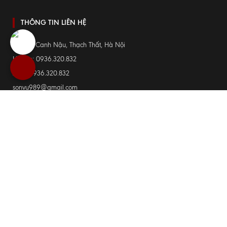
THÔNG TIN LIÊN HỆ
Thôn 3, Canh Nậu, Thạch Thất, Hà Nội
Hotline: 0936.320.832
Zalo: 0936.320.832
sonvu989@gmail.com
BÀN THỜ
Bàn thờ treo tường
Tủ thờ
Án gian thờ
Tư vấn bàn thờ
Bàn thờ Phật
Sập thờ
Bàn thờ gia tiên
Bàn thờ chung cư