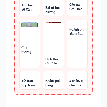
Cấu tạo
Tìm hiểu
Bài trí bát
Cốt Thất
về Căn
hương
Bảo
Đồng Số
trên bàn
Lính
thờ
Hoành phi
câu đối
dòng họ
Lê
Cây
hương
ngoài trời
Dịch Đôi
là gì
câu đầu và
cây nóc
nhà
Tứ Trấn
Khám phá
3 chén, 5
Việt Nam
Lăng
chén trên
Thiên Thọ
bàn thờ