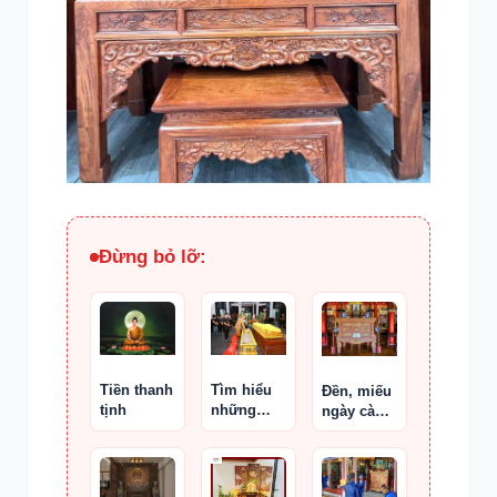
Đừng bỏ lỡ:
Tìm hiểu
Tiền thanh
Đền, miếu
những
tịnh
ngày càng
kiêng kỵ
nhiều vì
trong đám
đâu?
tang, ý
nghĩa bố