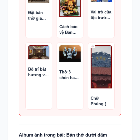
thí
Vai trò của
Đặt bàn
tộc trưởng
thờ gia
xưa và nay
đình đúng
Cách bảo
phong
vệ Ban
thủy
Thần Tài
khỏi cóc,
nhện và
côn trùng
Bố trí bát
Thờ 3
hương và
chén hay 5
bàn thờ
chén rượu
đúng
Chữ
Phùng (馮
/ 冯) trong
hoành phi
Album ảnh trong bài: Bàn thờ dưới dầm