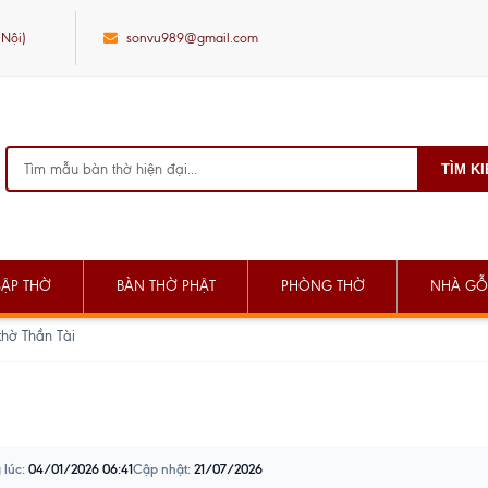
 Nội)
sonvu989@gmail.com
TÌM K
SẬP THỜ
BÀN THỜ PHẬT
PHÒNG THỜ
NHÀ GỖ
thờ Thần Tài
 lúc:
04/01/2026 06:41
Cập nhật:
21/07/2026