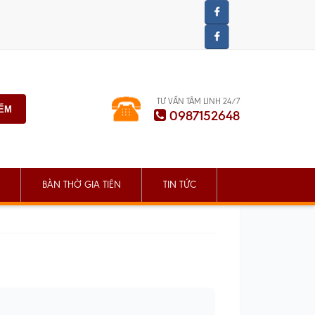
TƯ VẤN TÂM LINH 24/7
IẾM
0987152648
BÀN THỜ GIA TIÊN
TIN TỨC