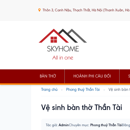
Thôn 3, Canh Nậu, Thạch Thất, Hà Nội (Thanh Xuân, Hà
BÀN THỜ
HOÀNH PHI CÂU ĐỐI
Trang chủ
»
Phong thuỷ Thần Tài
»
Vệ sinh bàn 
Vệ sinh bàn thờ Thần Tài
Tác giả:
Admin
Chuyên mục:
Phong thuỷ Thần Tài
Đăng