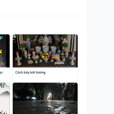
ạc
Cách bày bát hương