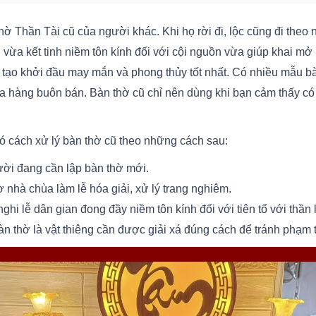
thờ Thần Tài cũ của người khác. Khi họ rời đi, lộc cũng đi the
 vừa kết tinh niềm tôn kính đối với cội nguồn vừa giúp khai m
tạo khởi đầu may mắn và phong thủy tốt nhất. Có nhiều mẫu bàn t
 hàng buôn bán. Bàn thờ cũ chỉ nên dùng khi bạn cảm thấy có 
 cách xử lý bàn thờ cũ theo những cách sau:
ời đang cần lập bàn thờ mới.
nhà chùa làm lễ hóa giải, xử lý trang nghiêm.
ghi lễ dân gian đong đầy niềm tôn kính đối với tiên tổ với thần l
àn thờ là vật thiêng cần được giải xá đúng cách để tránh phạm t