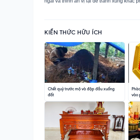
ngài và thỉnh an vị lại để tránh xung khắc p
KIẾN THỨC HỮU ÍCH
Chết quỳ trước mộ và đập đầu xuống
Phào
đất
vào 