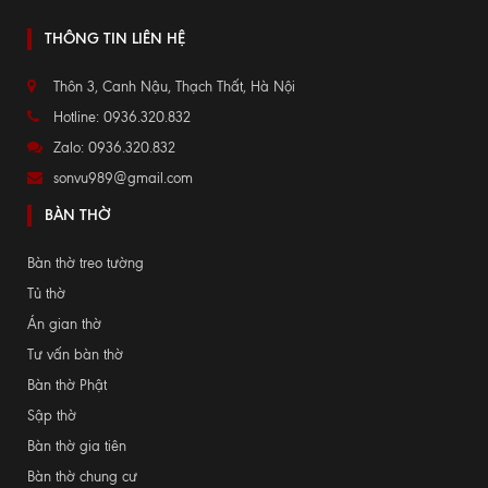
THÔNG TIN LIÊN HỆ
Thôn 3, Canh Nậu, Thạch Thất, Hà Nội
Hotline: 0936.320.832
Zalo: 0936.320.832
sonvu989@gmail.com
BÀN THỜ
Bàn thờ treo tường
Tủ thờ
Án gian thờ
Tư vấn bàn thờ
Bàn thờ Phật
Sập thờ
Bàn thờ gia tiên
Bàn thờ chung cư