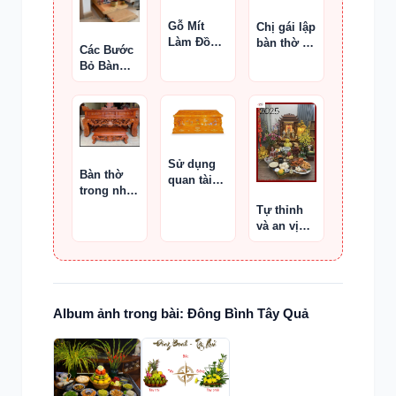
Gỗ Mít
Chị gái lập
Làm Đồ
bàn thờ bố
Các Bước
Thờ
mẹ đẻ ở
Bỏ Bàn
nhà chồng
Thờ Thần
Tài
Sử dụng
Bàn thờ
quan tài
trong nhà
cũ
ống nên
Tự thỉnh
đặt ở đâu
và an vị
?
bàn thờ
Thần Tài
Album ảnh trong bài: Đông Bình Tây Quả