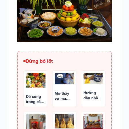
Đừng bỏ lỡ:
Hướng
Mơ thấy
Đồ cúng
dẫn nhập
vợ mà
trong các
chung và
chưa bao
nghi lễ
bốc bát
giờ mơ
hương
thấy bố
mẹ đã
khuất