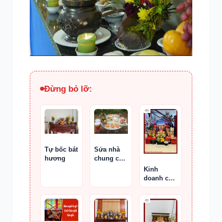
Đừng bỏ lỡ:
Sửa nhà
Tự bốc bát
chung cư
hương
có cần
Kinh
cúng
doanh có
không
cần lập
bàn thờ
Thần Tài
không?