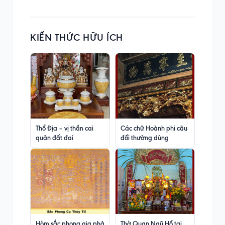
KIẾN THỨC HỮU ÍCH
Thổ Địa – vị thần cai
Các chữ Hoành phi câu
quản đất đai
đối thường dùng
Hòm sắc phong gia phả
Thờ Quan Ngũ Hổ tại