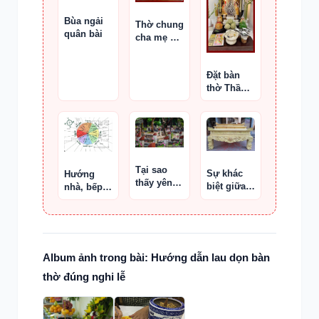
Bùa ngải
Thờ chung
quân bài
cha mẹ vợ
và cha mẹ
chồng
Đặt bàn
cùng bàn
thờ Thần
thờ
Tài cho nữ
Ất Hợi
1995
Tại sao
Sự khác
Hướng
thấy yên
biệt giữa
nhà, bếp,
bình và dễ
bàn thờ 3
giường
chịu khi đi
lớp và tam
tuổi 1985
qua nghĩa
cấp
và 1990
trang ?
Album ảnh trong bài: Hướng dẫn lau dọn bàn
thờ đúng nghi lễ