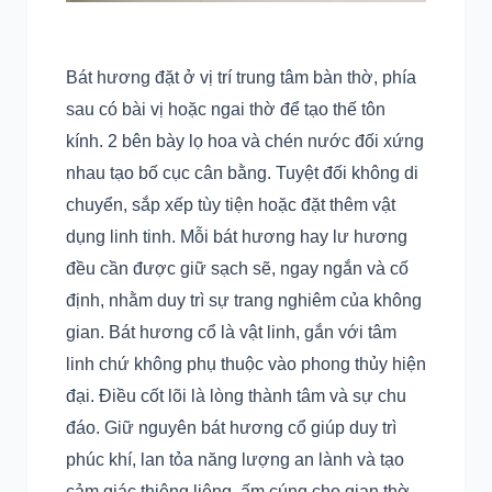
Bát hương đặt ở vị trí trung tâm bàn thờ, phía
sau có bài vị hoặc ngai thờ để tạo thế tôn
kính. 2 bên bày lọ hoa và chén nước đối xứng
nhau tạo bố cục cân bằng. Tuyệt đối không di
chuyển, sắp xếp tùy tiện hoặc đặt thêm vật
dụng linh tinh. Mỗi bát hương hay lư hương
đều cần được giữ sạch sẽ, ngay ngắn và cố
định, nhằm duy trì sự trang nghiêm của không
gian. Bát hương cổ là vật linh, gắn với tâm
linh chứ không phụ thuộc vào phong thủy hiện
đại. Điều cốt lõi là lòng thành tâm và sự chu
đáo. Giữ nguyên bát hương cổ giúp duy trì
phúc khí, lan tỏa năng lượng an lành và tạo
cảm giác thiêng liêng, ấm cúng cho gian thờ