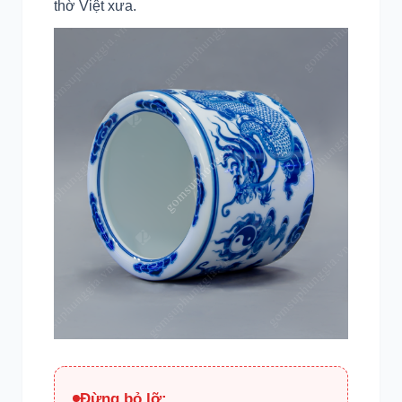
thờ Việt xưa.
Đừng bỏ lỡ: