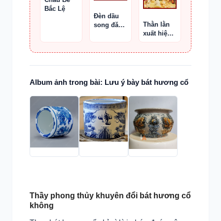
Bắc Lệ
Đèn dầu
Thằn lằn
song đăng
xuất hiện
và giá
trên bàn
gương thờ
thờ Thần
Tài
Album ảnh trong bài: Lưu ý bày bát hương cổ
Thầy phong thủy khuyên đổi bát hương cổ
không