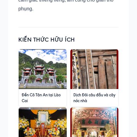
phụng.
KIẾN THỨC HỮU ÍCH
Đền Cô Tân An tại Lào
Dịch Đôi câu đầu và cây
Cai
nóc nhà