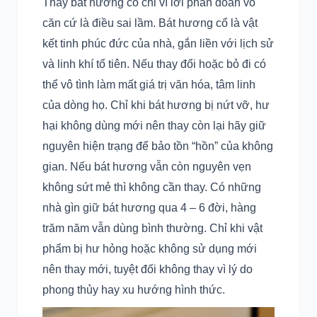
Thay bát hương cổ chỉ vì lời phán đoán vô
căn cứ là điều sai lầm. Bát hương cổ là vật
kết tinh phúc đức của nhà, gắn liền với lịch sử
và linh khí tổ tiên. Nếu thay đổi hoặc bỏ đi có
thể vô tình làm mất giá trị văn hóa, tâm linh
của dòng họ. Chỉ khi bát hương bị nứt vỡ, hư
hại không dùng mới nên thay còn lại hãy giữ
nguyên hiện trạng để bảo tồn “hồn” của không
gian. Nếu bát hương vẫn còn nguyên vẹn
không sứt mẻ thì không cần thay. Có những
nhà gìn giữ bát hương qua 4 – 6 đời, hàng
trăm năm vẫn dùng bình thường. Chỉ khi vật
phẩm bị hư hỏng hoặc không sử dụng mới
nên thay mới, tuyệt đối không thay vì lý do
phong thủy hay xu hướng hình thức.