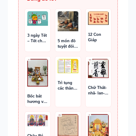
12 Con
3 ngày Tết
Giáp
– Tết cha,
5 món đồ
Tết mẹ,
tuyệt đối
Tết thầy
không nên
mua khi đi
du lịch
Trì tụng
Chữ Thất-
các thần
nhã- lan-
chú Phật
Bốc bát
hương
giáo
hương và
trang trí
Ban thờ
Thần Tài
Chầu Bé