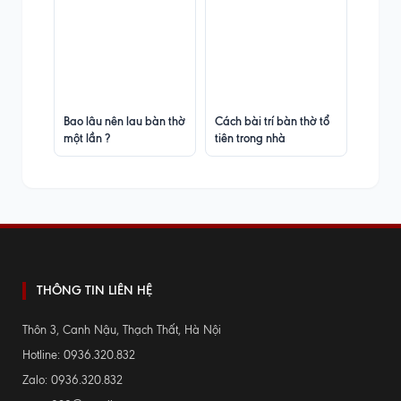
Bao lâu nên lau bàn thờ
Cách bài trí bàn thờ tổ
một lần ?
tiên trong nhà
THÔNG TIN LIÊN HỆ
Thôn 3, Canh Nậu, Thạch Thất, Hà Nội
Hotline: 0936.320.832
Zalo: 0936.320.832