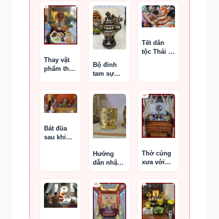
Tết dân
tộc Thái ở
Thay vật
Tây Bắc
Bộ đỉnh
phẩm thờ
tam sự
và bốc lại
đỉnh hạc
bát hương
khảm ngũ
cho người
sắc 50 cm
mệnh
Thủy
Bát đũa
sau khi
cúng có
Thờ cúng
Hướng
cần rửa
xưa với
dẫn nhận
sạch
bài trí 3
biết bát
không ?
lớp bàn
hương tụ
thờ “ngự –
khí
thực –
hương án”