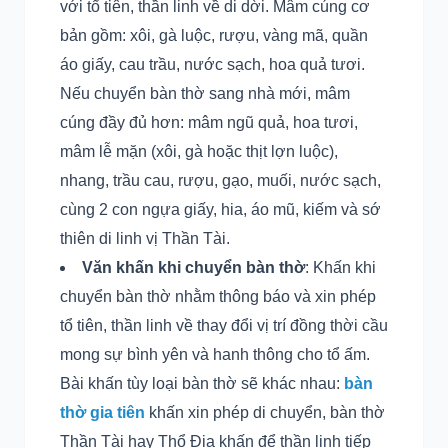
với tổ tiên, thần linh về di dời. Mâm cúng cơ
bản gồm: xôi, gà luộc, rượu, vàng mã, quần
áo giấy, cau trầu, nước sạch, hoa quả tươi.
Nếu chuyển bàn thờ sang nhà mới, mâm
cúng đầy đủ hơn: mâm ngũ quả, hoa tươi,
mâm lễ mặn (xôi, gà hoặc thịt lợn luộc),
nhang, trầu cau, rượu, gạo, muối, nước sạch,
cùng 2 con ngựa giấy, hia, áo mũ, kiếm và sớ
thiên di linh vị Thần Tài.
Văn khấn khi chuyển bàn thờ
: Khấn khi
chuyển bàn thờ nhằm thông báo và xin phép
tổ tiên, thần linh về thay đổi vị trí đồng thời cầu
mong sự bình yên và hanh thông cho tổ ấm.
Bài khấn tùy loại bàn thờ sẽ khác nhau:
bàn
thờ gia tiên
khấn xin phép di chuyển, bàn thờ
Thần Tài hay Thổ Địa khấn để thần linh tiếp