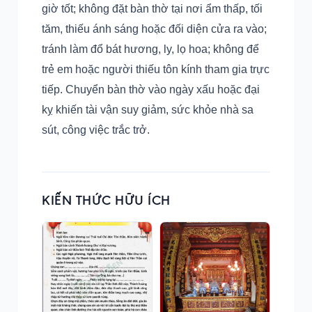
giờ tốt; không đặt bàn thờ tại nơi ẩm thấp, tối
tăm, thiếu ánh sáng hoặc đối diện cửa ra vào;
tránh làm đổ bát hương, ly, lọ hoa; không để
trẻ em hoặc người thiếu tôn kính tham gia trực
tiếp. Chuyển bàn thờ vào ngày xấu hoặc đại
kỵ khiến tài vận suy giảm, sức khỏe nhà sa
sút, công việc trắc trở.
KIẾN THỨC HỮU ÍCH