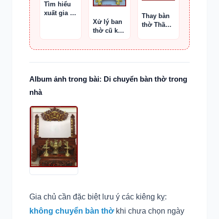
Tìm hiểu
xuất gia và
Thay bàn
thờ cúng
Xử lý ban
thờ Thần
tổ tiên
thờ cũ khi
Tài, cần
mua
hóa tượng
chung cư
cũ, sắp
xếp bát
hương cân
đối
Album ảnh trong bài: Di chuyển bàn thờ trong
nhà
Gia chủ cần đặc biệt lưu ý các kiêng kỵ:
không chuyển bàn thờ
khi chưa chọn ngày