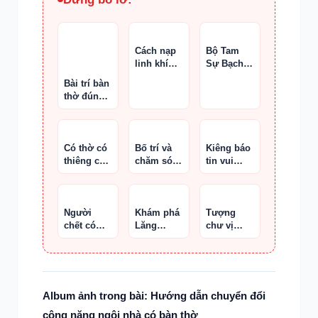
Cách nạp
Bộ Tam
linh khí
Sự Bạch
cho tượng
Ngọc
Bài trí bàn
Thần Tài
Thiên
thờ đúng
Hương
chuẩn
Có thờ có
Bố trí và
Kiêng báo
thiêng có
chăm sóc
tin vui
kiêng có
bàn thờ
trong 3
lành
chuẩn
tháng đầu
thai kỳ
Người
Khám phá
Tượng
chết có
Lăng
chư vị
hưởng các
Thiên Thọ
Thần Tài
phẩm vật
cúng thí
hay không
Album ảnh trong bài: Hướng dẫn chuyển đổi
công năng ngôi nhà có bàn thờ