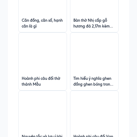
Căn đồng, căn số, hạnh
Bàn thờ Nhị cấp gỗ
căn là gì
hương đá 2,17m kèm
ngai thờ thước nhị và
bộ đài nến mâm bồng
Hoành phi câu đối thờ
Tìm hiểu ý nghĩa ghen
thánh Mẫu
đồng ghen bóng trong
đạo Mẫu
Nguyên tắc và lưu ý khi
Hoành phi câu đối Vạn